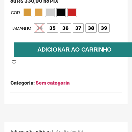
ou
R$
330,00
no PIX
COR
34
35
36
37
38
39
TAMANHO
ADICIONAR AO CARRINHO
Categoria:
Sem categoria
Informação adicional
Avaliações (0)