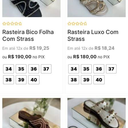
Avaliação
Avaliação
Rasteira Bico Folha
Rasteira Luxo Com
0
0
de
de
Com Strass
Strass
5
5
R$
19,25
R$
18,24
Em até 12x de
Em até 12x de
R$
190,00
R$
180,00
ou
no PIX
ou
no PIX
34
35
36
37
34
35
36
37
38
39
40
38
39
40