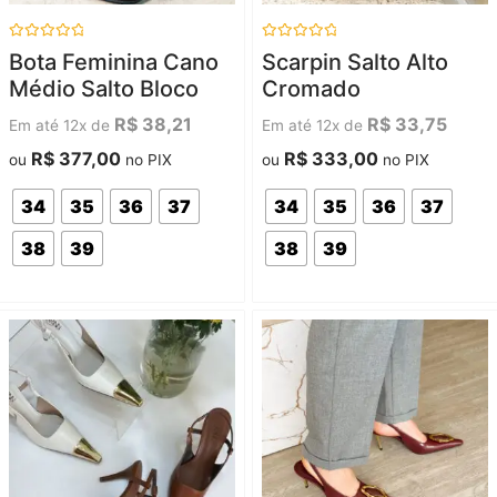
Avaliação
Avaliação
Bota Feminina Cano
Scarpin Salto Alto
0
0
de
de
Médio Salto Bloco
Cromado
5
5
R$
38,21
R$
33,75
Em até 12x de
Em até 12x de
R$
377,00
R$
333,00
ou
no PIX
ou
no PIX
34
35
36
37
34
35
36
37
38
39
38
39