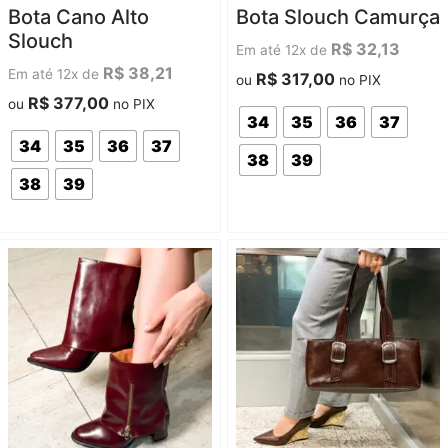
Avaliação
Avaliação
Bota Cano Alto
Bota Slouch Camurça
0
0
de
de
Slouch
5
5
R$
32,13
Em até 12x de
R$
38,21
Em até 12x de
R$
317,00
ou
no PIX
R$
377,00
ou
no PIX
34
35
36
37
34
35
36
37
38
39
38
39