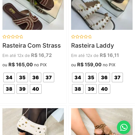
Avaliação
Avaliação
Rasteira Com Strass
Rasteira Laddy
0
0
de
de
5
5
R$
16,72
R$
16,11
Em até 12x de
Em até 12x de
R$
165,00
R$
159,00
ou
no PIX
ou
no PIX
34
35
36
37
34
35
36
37
38
39
40
38
39
40