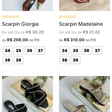
Avaliação
Avaliação
Scarpin Giorgia
Scarpin Madelaine
0
0
de
de
5
5
R$
30,20
R$
31,42
Em até 12x de
Em até 12x de
R$
298,00
R$
310,00
ou
no PIX
ou
no PIX
34
35
36
37
34
35
36
37
38
39
38
39