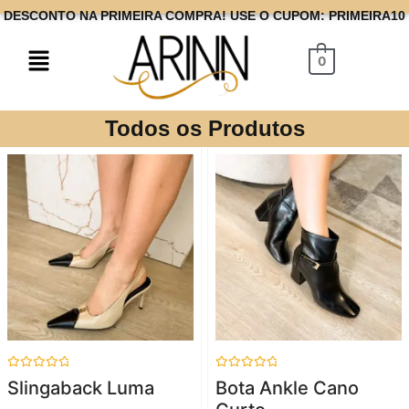
DESCONTO NA PRIMEIRA COMPRA! USE O CUPOM: PRIMEIRA10
0
Todos os Produtos
Avaliação
Avaliação
Slingaback Luma
Bota Ankle Cano
0
0
de
de