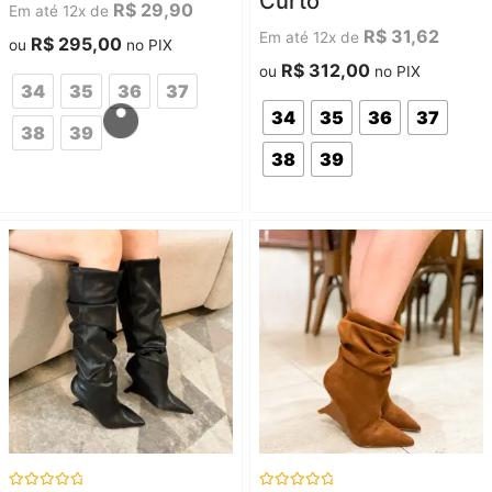
Curto
5
5
R$
29,90
Em até 12x de
R$
31,62
Em até 12x de
R$
295,00
ou
no PIX
R$
312,00
ou
no PIX
34
35
36
37
34
35
36
37
38
39
38
39