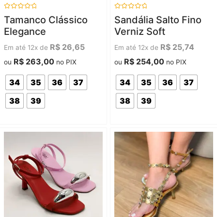
Avaliação
Avaliação
Tamanco Clássico
Sandália Salto Fino
0
0
de
de
Elegance
Verniz Soft
5
5
R$
26,65
R$
25,74
Em até 12x de
Em até 12x de
R$
263,00
R$
254,00
ou
no PIX
ou
no PIX
34
35
36
37
34
35
36
37
38
39
38
39