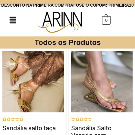
DESCONTO NA PRIMEIRA COMPRA! USE O CUPOM: PRIMEIRA10
0
Todos os Produtos
Avaliação
Avaliação
Sandália salto taça
Sandália Salto
0
0
de
de