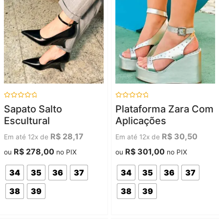
Avaliação
Avaliação
Sapato Salto
Plataforma Zara Com
0
0
de
de
Escultural
Aplicações
5
5
R$
28,17
R$
30,50
Em até 12x de
Em até 12x de
R$
278,00
R$
301,00
ou
no PIX
ou
no PIX
34
35
36
37
34
35
36
37
38
39
38
39