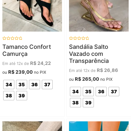
Avaliação
Avaliação
Tamanco Confort
Sandália Salto
0
0
de
de
Camurça
Vazado com
5
5
Transparência
R$
24,22
Em até 12x de
R$
26,86
Em até 12x de
R$
239,00
ou
no PIX
R$
265,00
ou
no PIX
34
35
36
37
34
35
36
37
38
39
38
39