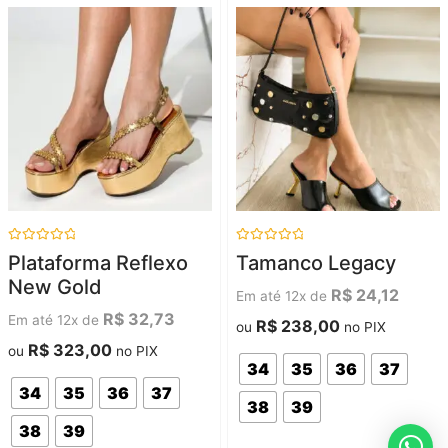
Avaliação
Avaliação
Plataforma Reflexo
Tamanco Legacy
0
0
de
de
New Gold
5
5
R$
24,12
Em até 12x de
R$
32,73
Em até 12x de
R$
238,00
ou
no PIX
R$
323,00
ou
no PIX
34
35
36
37
34
35
36
37
38
39
38
39