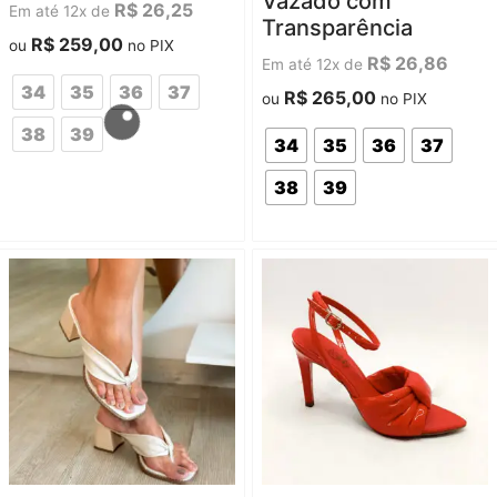
Vazado com
5
5
R$
26,25
Em até 12x de
Transparência
R$
259,00
ou
no PIX
R$
26,86
Em até 12x de
34
35
36
37
R$
265,00
ou
no PIX
38
39
34
35
36
37
38
39