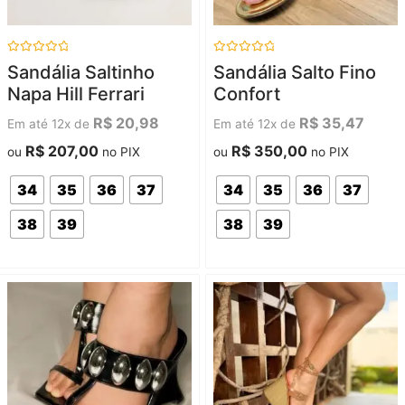
Avaliação
Avaliação
Sandália Saltinho
Sandália Salto Fino
0
0
de
de
Napa Hill Ferrari
Confort
5
5
R$
20,98
R$
35,47
Em até 12x de
Em até 12x de
R$
207,00
R$
350,00
ou
no PIX
ou
no PIX
34
35
36
37
34
35
36
37
38
39
38
39