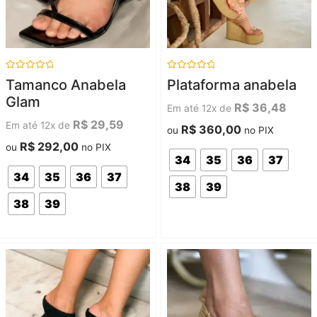
Avaliação
Avaliação
Tamanco Anabela
Plataforma anabela
0
0
de
de
Glam
5
5
R$
36,48
Em até 12x de
R$
29,59
Em até 12x de
R$
360,00
ou
no PIX
R$
292,00
ou
no PIX
34
35
36
37
34
35
36
37
38
39
38
39