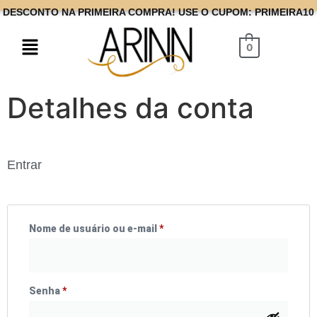
DESCONTO NA PRIMEIRA COMPRA! USE O CUPOM: PRIMEIRA10
0
Detalhes da conta
Entrar
Nome de usuário ou e-mail
*
Senha
*