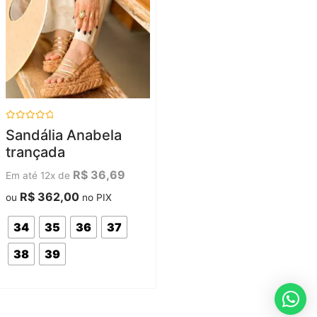
Avaliação
Sandália Anabela
0
de
trançada
5
R$
36,69
Em até 12x de
R$
362,00
ou
no PIX
34
35
36
37
38
39