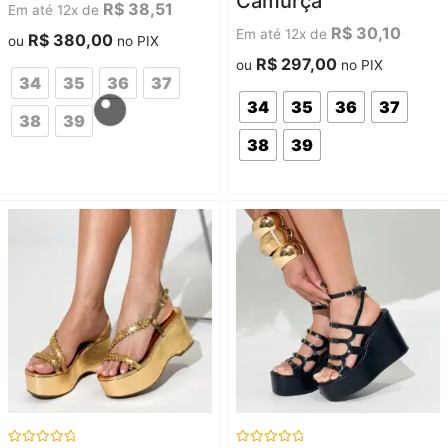
Camurça
5
5
R$
38,51
Em até 12x de
R$
30,10
Em até 12x de
R$
380,00
ou
no PIX
R$
297,00
ou
no PIX
34
35
36
37
34
35
36
37
38
39
38
39