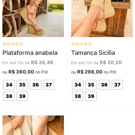
Avaliação
Avaliação
Plataforma anabela
Tamanca Sicília
0
0
de
de
5
5
R$
36,48
R$
30,20
Em até 12x de
Em até 12x de
R$
360,00
R$
298,00
ou
no PIX
ou
no PIX
34
35
36
37
34
35
36
37
38
39
38
39