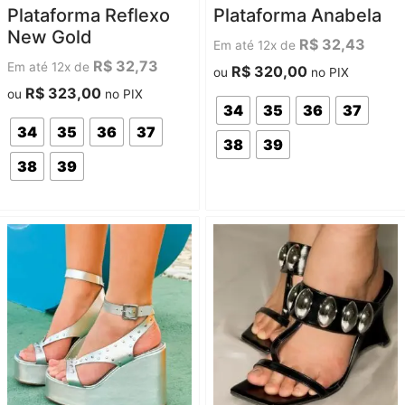
Avaliação
Avaliação
Plataforma Reflexo
Plataforma Anabela
0
0
de
de
New Gold
5
5
R$
32,43
Em até 12x de
R$
32,73
Em até 12x de
R$
320,00
ou
no PIX
R$
323,00
ou
no PIX
34
35
36
37
34
35
36
37
38
39
38
39