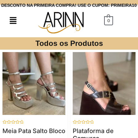
DESCONTO NA PRIMEIRA COMPRA! USE O CUPOM: PRIMEIRA10
0
Todos os Produtos
Avaliação
Avaliação
Meia Pata Salto Bloco
Plataforma de
0
0
de
de