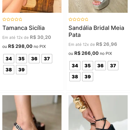
Avaliação
Avaliação
Tamanca Sicília
Sandália Bridal Meia
0
0
de
de
Pata
5
5
R$
30,20
Em até 12x de
R$
26,96
Em até 12x de
R$
298,00
ou
no PIX
R$
266,00
ou
no PIX
34
35
36
37
34
35
36
37
38
39
38
39