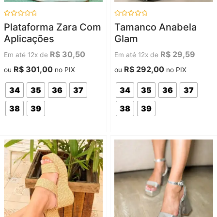
Avaliação
Avaliação
Plataforma Zara Com
Tamanco Anabela
0
0
de
de
Aplicações
Glam
5
5
R$
30,50
R$
29,59
Em até 12x de
Em até 12x de
R$
301,00
R$
292,00
ou
no PIX
ou
no PIX
34
35
36
37
34
35
36
37
38
39
38
39