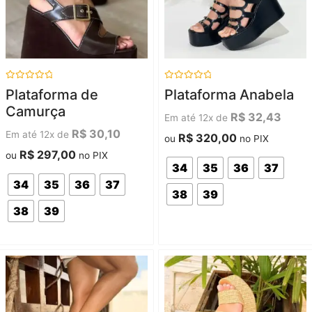
Avaliação
Avaliação
Plataforma de
Plataforma Anabela
0
0
de
de
Camurça
5
5
R$
32,43
Em até 12x de
R$
30,10
Em até 12x de
R$
320,00
ou
no PIX
R$
297,00
ou
no PIX
34
35
36
37
34
35
36
37
38
39
38
39