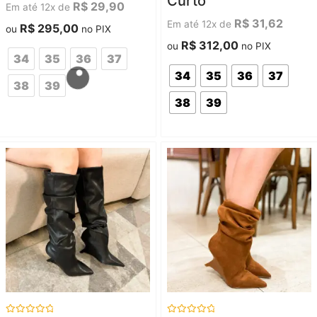
Curto
5
5
R$
29,90
Em até 12x de
R$
31,62
Em até 12x de
R$
295,00
ou
no PIX
R$
312,00
ou
no PIX
34
35
36
37
34
35
36
37
38
39
38
39