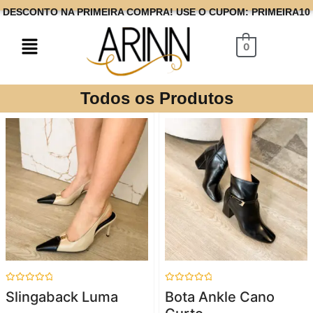
DESCONTO NA PRIMEIRA COMPRA! USE O CUPOM: PRIMEIRA10
0
Todos os Produtos
Avaliação
Avaliação
Slingaback Luma
Bota Ankle Cano
0
0
de
de