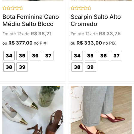
Avaliação
Avaliação
Bota Feminina Cano
Scarpin Salto Alto
0
0
de
de
Médio Salto Bloco
Cromado
5
5
R$
38,21
R$
33,75
Em até 12x de
Em até 12x de
R$
377,00
R$
333,00
ou
no PIX
ou
no PIX
34
35
36
37
34
35
36
37
38
39
38
39