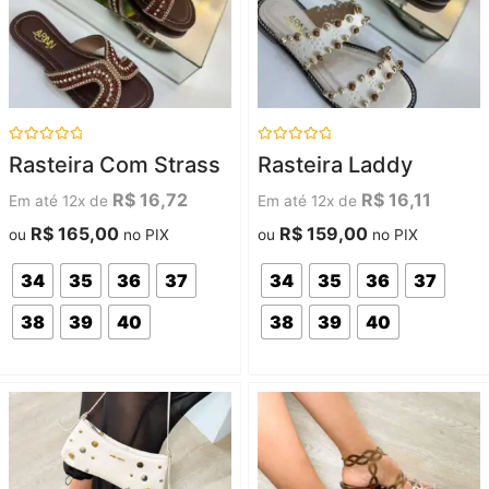
Avaliação
Avaliação
Rasteira Com Strass
Rasteira Laddy
0
0
de
de
5
5
R$
16,72
R$
16,11
Em até 12x de
Em até 12x de
R$
165,00
R$
159,00
ou
no PIX
ou
no PIX
34
35
36
37
34
35
36
37
38
39
40
38
39
40