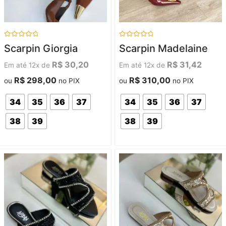
Avaliação
Avaliação
Scarpin Giorgia
Scarpin Madelaine
0
0
de
de
5
5
R$
30,20
R$
31,42
Em até 12x de
Em até 12x de
R$
298,00
R$
310,00
ou
no PIX
ou
no PIX
34
35
36
37
34
35
36
37
38
39
38
39