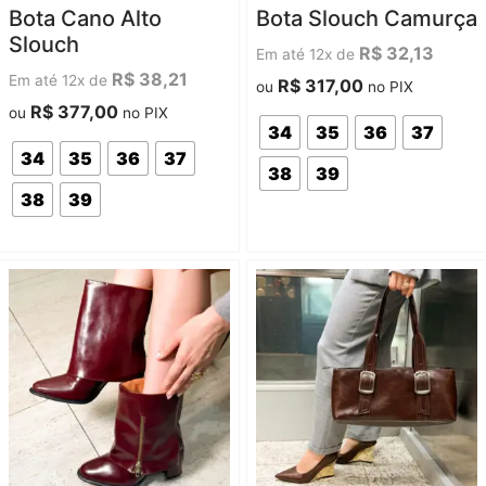
Avaliação
Avaliação
Bota Cano Alto
Bota Slouch Camurça
0
0
de
de
Slouch
5
5
R$
32,13
Em até 12x de
R$
38,21
Em até 12x de
R$
317,00
ou
no PIX
R$
377,00
ou
no PIX
34
35
36
37
34
35
36
37
38
39
38
39