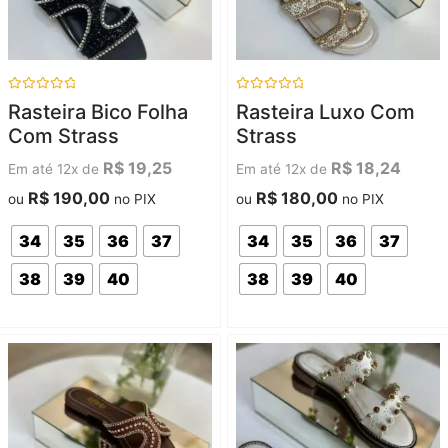
Avaliação
Avaliação
Rasteira Bico Folha
Rasteira Luxo Com
0
0
de
de
Com Strass
Strass
5
5
R$
19,25
R$
18,24
Em até 12x de
Em até 12x de
R$
190,00
R$
180,00
ou
no PIX
ou
no PIX
34
35
36
37
34
35
36
37
38
39
40
38
39
40