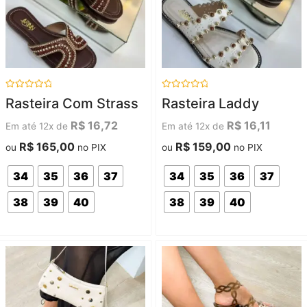
Avaliação
Avaliação
Rasteira Com Strass
Rasteira Laddy
0
0
de
de
5
5
R$
16,72
R$
16,11
Em até 12x de
Em até 12x de
R$
165,00
R$
159,00
ou
no PIX
ou
no PIX
34
35
36
37
34
35
36
37
38
39
40
38
39
40