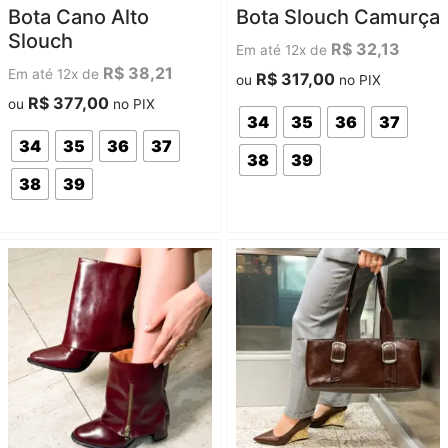
Avaliação
Avaliação
Bota Cano Alto
Bota Slouch Camurça
0
0
de
de
Slouch
5
5
R$
32,13
Em até 12x de
R$
38,21
Em até 12x de
R$
317,00
ou
no PIX
R$
377,00
ou
no PIX
34
35
36
37
34
35
36
37
38
39
38
39