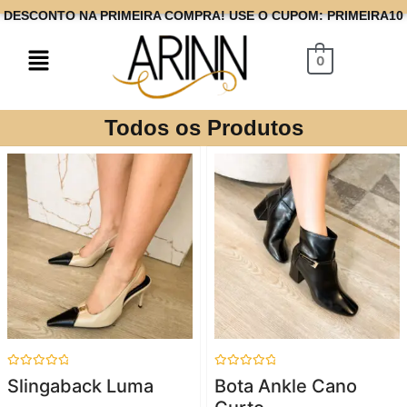
DESCONTO NA PRIMEIRA COMPRA! USE O CUPOM: PRIMEIRA10
0
Todos os Produtos
Avaliação
Avaliação
Slingaback Luma
Bota Ankle Cano
0
0
de
de