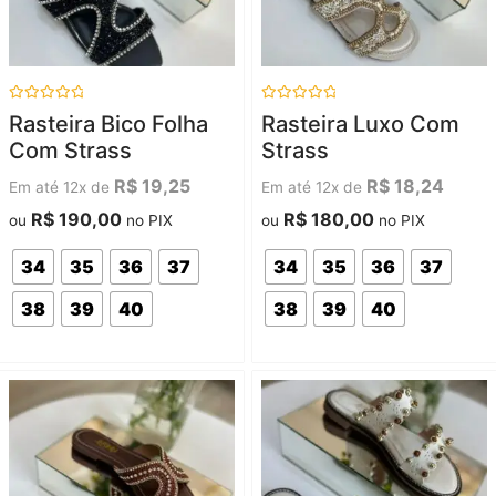
Avaliação
Avaliação
Rasteira Bico Folha
Rasteira Luxo Com
0
0
de
de
Com Strass
Strass
5
5
R$
19,25
R$
18,24
Em até 12x de
Em até 12x de
R$
190,00
R$
180,00
ou
no PIX
ou
no PIX
34
35
36
37
34
35
36
37
38
39
40
38
39
40