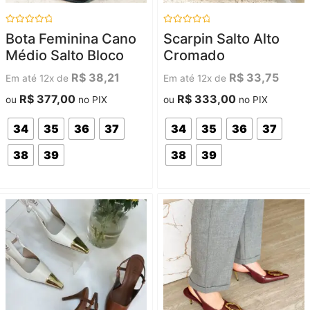
Avaliação
Avaliação
Bota Feminina Cano
Scarpin Salto Alto
0
0
de
de
Médio Salto Bloco
Cromado
5
5
R$
38,21
R$
33,75
Em até 12x de
Em até 12x de
R$
377,00
R$
333,00
ou
no PIX
ou
no PIX
34
35
36
37
34
35
36
37
38
39
38
39