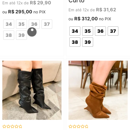
Curto
5
5
R$
29,90
Em até 12x de
R$
31,62
Em até 12x de
R$
295,00
ou
no PIX
R$
312,00
ou
no PIX
34
35
36
37
34
35
36
37
38
39
38
39