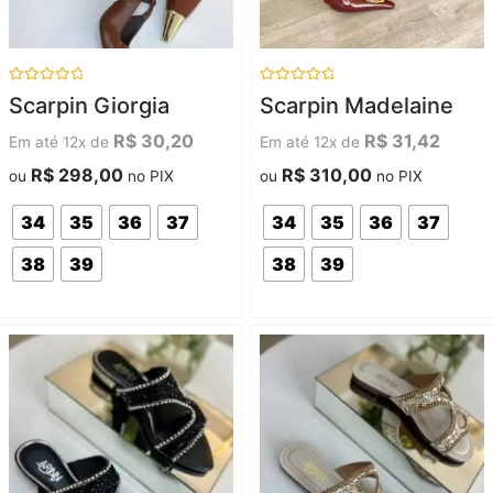
Avaliação
Avaliação
Scarpin Giorgia
Scarpin Madelaine
0
0
de
de
5
5
R$
30,20
R$
31,42
Em até 12x de
Em até 12x de
R$
298,00
R$
310,00
ou
no PIX
ou
no PIX
34
35
36
37
34
35
36
37
38
39
38
39