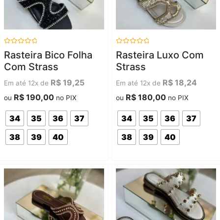
Avaliação
Avaliação
Rasteira Bico Folha
Rasteira Luxo Com
0
0
de
de
Com Strass
Strass
5
5
R$
19,25
R$
18,24
Em até 12x de
Em até 12x de
R$
190,00
R$
180,00
ou
no PIX
ou
no PIX
34
35
36
37
34
35
36
37
38
39
40
38
39
40