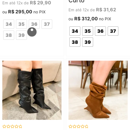
Curto
5
5
R$
29,90
Em até 12x de
R$
31,62
Em até 12x de
R$
295,00
ou
no PIX
R$
312,00
ou
no PIX
34
35
36
37
34
35
36
37
38
39
38
39