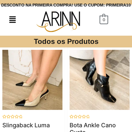
DESCONTO NA PRIMEIRA COMPRA! USE O CUPOM: PRIMEIRA10
0
Todos os Produtos
Avaliação
Avaliação
Slingaback Luma
Bota Ankle Cano
0
0
de
de