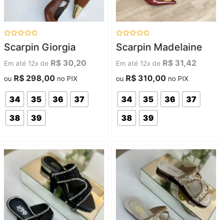
Avaliação
Avaliação
Scarpin Giorgia
Scarpin Madelaine
0
0
de
de
5
5
R$
30,20
R$
31,42
Em até 12x de
Em até 12x de
R$
298,00
R$
310,00
ou
no PIX
ou
no PIX
34
35
36
37
34
35
36
37
38
39
38
39