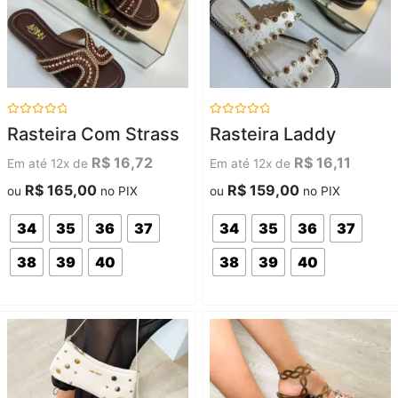
Avaliação
Avaliação
Rasteira Com Strass
Rasteira Laddy
0
0
de
de
5
5
R$
16,72
R$
16,11
Em até 12x de
Em até 12x de
R$
165,00
R$
159,00
ou
no PIX
ou
no PIX
34
35
36
37
34
35
36
37
38
39
40
38
39
40