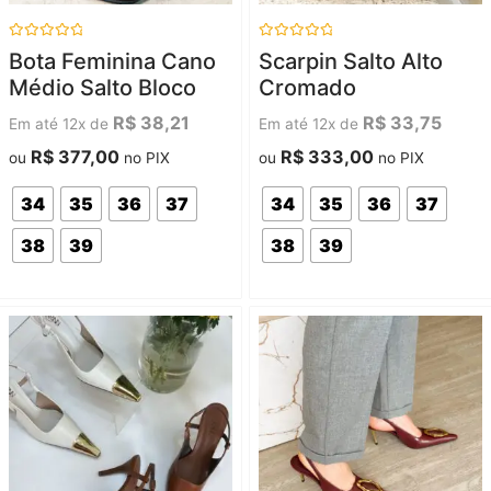
Avaliação
Avaliação
Bota Feminina Cano
Scarpin Salto Alto
0
0
de
de
Médio Salto Bloco
Cromado
5
5
R$
38,21
R$
33,75
Em até 12x de
Em até 12x de
R$
377,00
R$
333,00
ou
no PIX
ou
no PIX
34
35
36
37
34
35
36
37
38
39
38
39