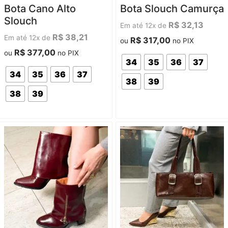
Avaliação
Avaliação
Bota Cano Alto
Bota Slouch Camurça
0
0
de
de
Slouch
5
5
R$
32,13
Em até 12x de
R$
38,21
Em até 12x de
R$
317,00
ou
no PIX
R$
377,00
ou
no PIX
34
35
36
37
34
35
36
37
38
39
38
39