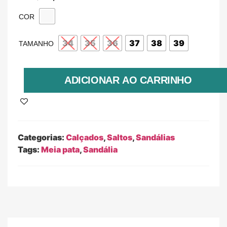
COR
34
35
36
37
38
39
TAMANHO
ADICIONAR AO CARRINHO
Categorias:
Calçados
,
Saltos
,
Sandálias
Tags:
Meia pata
,
Sandália