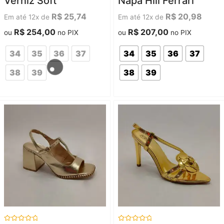
Verniz Soft
Napa Hill Ferrari
5
5
R$
25,74
R$
20,98
Em até 12x de
Em até 12x de
R$
254,00
R$
207,00
ou
no PIX
ou
no PIX
34
35
36
37
34
35
36
37
38
39
38
39