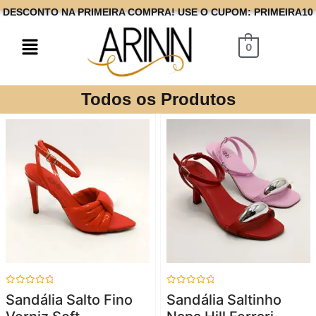
DESCONTO NA PRIMEIRA COMPRA! USE O CUPOM: PRIMEIRA10
0
Todos os Produtos
Avaliação
Avaliação
Sandália Salto Fino
Sandália Saltinho
0
0
de
de