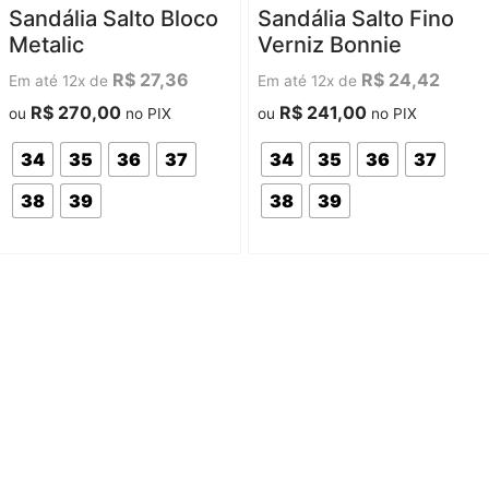
Avaliação
Avaliação
Sandália Salto Bloco
Sandália Salto Fino
0
0
de
de
Metalic
Verniz Bonnie
5
5
R$
27,36
R$
24,42
Em até 12x de
Em até 12x de
R$
270,00
R$
241,00
ou
no PIX
ou
no PIX
34
35
36
37
34
35
36
37
38
39
38
39