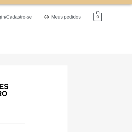
gin/Cadastre-se
Meus pedidos
0
UES
RO