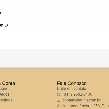
o
38
,
39
a Conta
Fale Conosco
ogin
Entre em contato
Dados
(84) 9 9681-0406
edidos
contato@arinn.com.br
Av. Independência, 1268, Pau