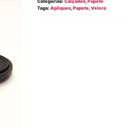
Categorias:
Calçados
,
Papete
Tags:
Apliques
,
Papete
,
Velcro