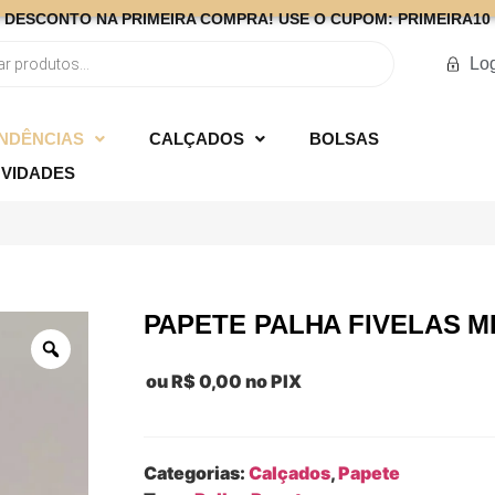
DESCONTO NA PRIMEIRA COMPRA! USE O CUPOM: PRIMEIRA10
Lo
NDÊNCIAS
CALÇADOS
BOLSAS
VIDADES
PAPETE PALHA FIVELAS M
ou
R$
0,00
no PIX
Categorias:
Calçados
,
Papete