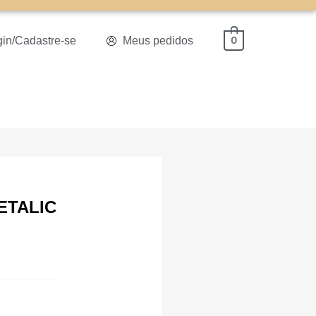
gin/Cadastre-se
Meus pedidos
0
ETALIC