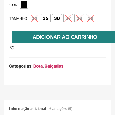
COR
34
35
36
37
38
39
TAMANHO
ADICIONAR AO CARRINHO
Categorias:
Bota
,
Calçados
Informação adicional
Avaliações (0)