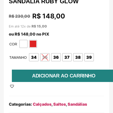
SANDÁLIA RUBY GLOW
R$
148,00
R$
230,00
R$
15,00
Em até 12x de
ou
R$
148,00
no PIX
COR
34
35
36
37
38
39
TAMANHO
ADICIONAR AO CARRINHO
Categorias:
Calçados
,
Saltos
,
Sandálias