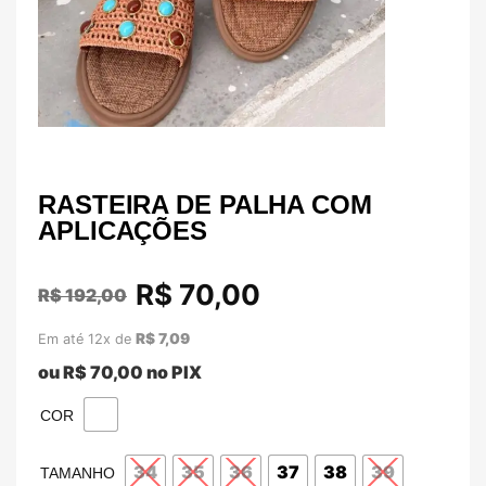
RASTEIRA DE PALHA COM
APLICAÇÕES
R$
70,00
R$
192,00
R$
7,09
Em até 12x de
ou
R$
70,00
no PIX
COR
34
35
36
37
38
39
TAMANHO