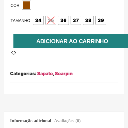
COR
34
35
36
37
38
39
TAMANHO
ADICIONAR AO CARRINHO
Categorias:
Sapato
,
Scarpin
Informação adicional
Avaliações (0)