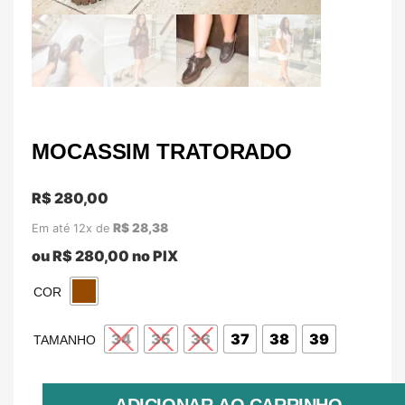
MOCASSIM TRATORADO
R$
280,00
R$
28,38
Em até 12x de
ou
R$
280,00
no PIX
COR
34
35
36
37
38
39
TAMANHO