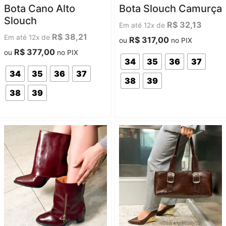
Avaliação
Avaliação
Bota Cano Alto
Bota Slouch Camurça
0
0
de
de
Slouch
5
5
R$
32,13
Em até 12x de
R$
38,21
Em até 12x de
R$
317,00
ou
no PIX
R$
377,00
ou
no PIX
34
35
36
37
34
35
36
37
38
39
38
39