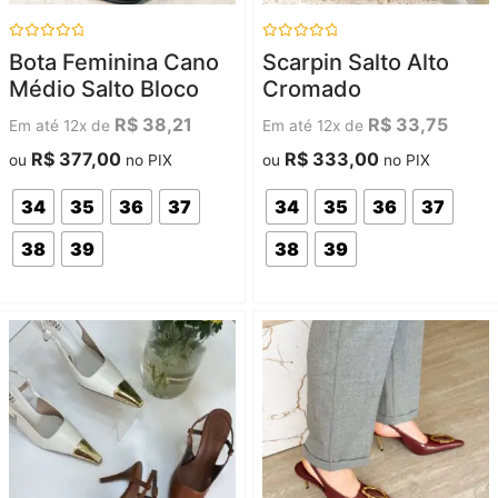
Avaliação
Avaliação
Bota Feminina Cano
Scarpin Salto Alto
0
0
de
de
Médio Salto Bloco
Cromado
5
5
R$
38,21
R$
33,75
Em até 12x de
Em até 12x de
R$
377,00
R$
333,00
ou
no PIX
ou
no PIX
34
35
36
37
34
35
36
37
38
39
38
39