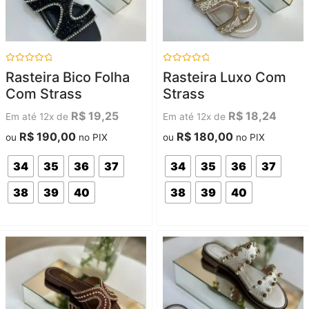
Avaliação
Avaliação
Rasteira Bico Folha
Rasteira Luxo Com
0
0
de
de
Com Strass
Strass
5
5
R$
19,25
R$
18,24
Em até 12x de
Em até 12x de
R$
190,00
R$
180,00
ou
no PIX
ou
no PIX
34
35
36
37
34
35
36
37
38
39
40
38
39
40