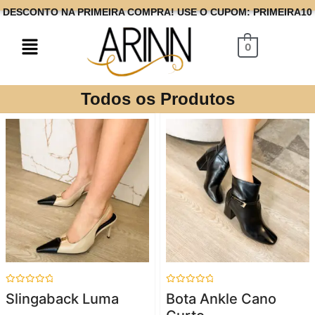
DESCONTO NA PRIMEIRA COMPRA! USE O CUPOM: PRIMEIRA10
0
Todos os Produtos
Avaliação
Avaliação
Slingaback Luma
Bota Ankle Cano
0
0
de
de