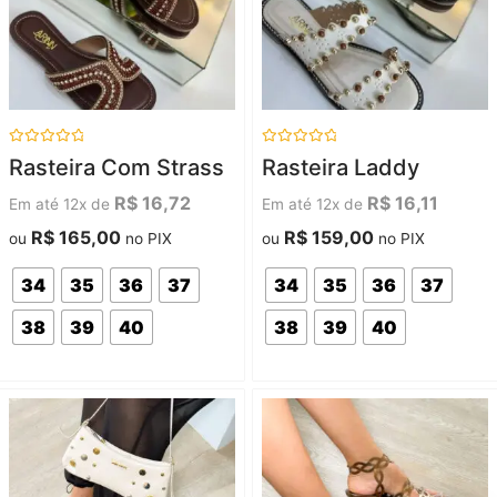
Avaliação
Avaliação
Rasteira Com Strass
Rasteira Laddy
0
0
de
de
5
5
R$
16,72
R$
16,11
Em até 12x de
Em até 12x de
R$
165,00
R$
159,00
ou
no PIX
ou
no PIX
34
35
36
37
34
35
36
37
38
39
40
38
39
40