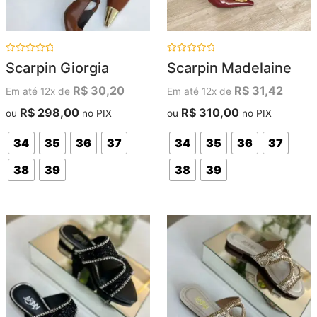
Avaliação
Avaliação
Scarpin Giorgia
Scarpin Madelaine
0
0
de
de
5
5
R$
30,20
R$
31,42
Em até 12x de
Em até 12x de
R$
298,00
R$
310,00
ou
no PIX
ou
no PIX
34
35
36
37
34
35
36
37
38
39
38
39