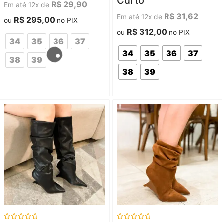
Curto
5
5
R$
29,90
Em até 12x de
R$
31,62
Em até 12x de
R$
295,00
ou
no PIX
R$
312,00
ou
no PIX
34
35
36
37
34
35
36
37
38
39
38
39