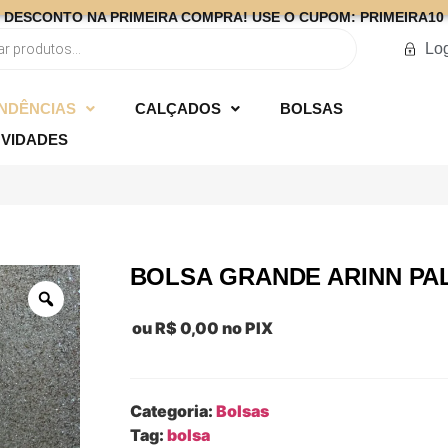
DESCONTO NA PRIMEIRA COMPRA! USE O CUPOM: PRIMEIRA10
Lo
NDÊNCIAS
CALÇADOS
BOLSAS
VIDADES
BOLSA GRANDE ARINN PA
ou
R$
0,00
no PIX
Categoria:
Bolsas
Tag:
bolsa