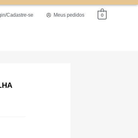
gin/Cadastre-se
Meus pedidos
0
LHA